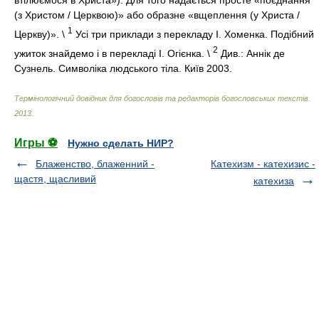
втілюємося в Христа»). Для того надається просте «поєднання
(з Христом / Церквою)» або образне «вщеплення (у Христа /
1
Церкву)». \
Усі три приклади з перекладу І. Хоменка. Подібний
2
ужиток знайдемо і в перекладі І. Огієнка. \
Див.: Аннік де
Сузнель. Символіка людського тіла. Київ 2003.
Термінологічний довідник для богословів та редакторів богословських текстів
.
2013
.
Игры ⚽
Нужно сделать НИР?
Блаженство, блаженний -
Катехизм - катехизис -
щастя, щасливий
катехиза