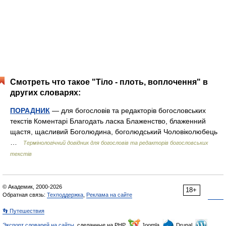
Смотреть что такое "Тіло - плоть, воплочення" в
других словарях:
ПОРАДНИК
— для богословів та редакторів богословських
текстів Коментарі Благодать ласка Блаженство, блаженний
щастя, щасливий Боголюдина, боголюдський Чоловіколюбець
…
Термінологічний довідник для богословів та редакторів богословських
текстів
© Академик, 2000-2026
18+
Обратная связь:
Техподдержка
,
Реклама на сайте
👣 Путешествия
Экспорт словарей на сайты
, сделанные на PHP,
Joomla,
Drupal,