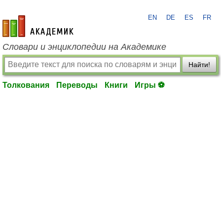
EN
DE
ES
FR
academic.ru
Словари и энциклопедии на Академике
Найти!
Толкования
Переводы
Книги
Игры ⚽