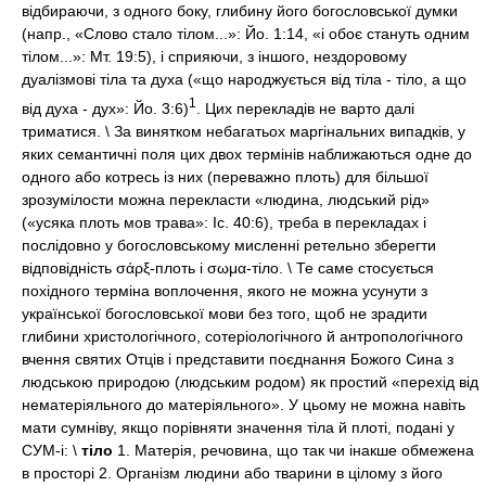
відбираючи, з одного боку, глибину його богословської думки
(напр., «Слово стало тілом...»: Йо. 1:14, «і обоє стануть одним
тілом...»: Мт. 19:5), і сприяючи, з іншого, нездоровому
дуалізмові тіла та духа («що народжується від тіла - тіло, а що
1
від духа - дух»: Йо. 3:6)
. Цих перекладів не варто далі
триматися. \ За винятком небагатьох маргінальних випадків, у
яких семантичні поля цих двох термінів наближаються одне до
одного або котресь із них (переважно плоть) для більшої
зрозумілости можна перекласти «людина, людський рід»
(«усяка плоть мов трава»: Іс. 40:6), треба в перекладах і
послідовно у богословському мисленні ретельно зберегти
відповідність σάρξ-плоть і σωμα-тіло. \ Те саме стосується
похідного терміна воплочення, якого не можна усунути з
української богословської мови без того, щоб не зрадити
глибини христологічного, сотеріологічного й антропологічного
вчення святих Отців і представити поєднання Божого Сина з
людською природою (людським родом) як простий «перехід від
нематеріяльного до матеріяльного». У цьому не можна навіть
мати сумніву, якщо порівняти значення тіла й плоті, подані у
СУМ-і: \
тіло
1. Матерія, речовина, що так чи інакше обмежена
в просторі 2. Організм людини або тварини в цілому з його