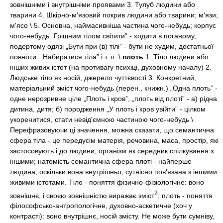
зовнішніми і внутрішніми проявами 3. Тулуб людини або
тварини 4. Шкірно-м'язовий покрив людини або тварини; м'язи;
м'ясо \ 5. Основна, наймасивніша частина чого-небудь; корпус
чого-небудь „Грішним тілом світити” - ходити в поганому,
подертому одязі „Бути при (в) тілі” - бути не худим, достатньої
повноти. „Набиратися тіла” і т. п. \
плоть
1. Тіло людини або
інших живих істот (на противагу психіці, духовному началу) 2.
Людське тіло як носій, джерело чуттєвості 3. Конкретний,
матеріальний зміст чого-небудь (перен., книжн.) „Одна плоть” -
одне нерозривне ціле „Плоть і кров”, „плоть від плоті” - а) рідна
дитина, дитя; б) породження „У плоть і кров увійти” - цілком
укоренитися, стати невід'ємною частиною чого-небудь \
Перефразовуючи ці значення, можна сказати, що семантична
сфера тіла - це передусім матерія, речовина, маса, простір, які
застосовують і до людини, організм як середник спілкування з
іншими; натомість семантична сфера плоті - найперше
людина, оскільки вона внутрішньо, сутнісно пов'язана з іншими
живими істотами. Тіло - поняття фізично-фізіологічне: воно
2
зовнішнє, і своєю зовнішністю виражає зміст
; плоть - поняття
філософсько-антропологічне, духовно-аскетичне (хоч у
контрасті): воно внутрішнє, носій змісту. Не може бути сумніву,