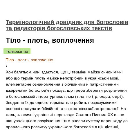
Термінологічний довідник для богословів
та редакторів богословських текстів
Тіло - плоть, воплочення
Толкование
Тіло - плоть, воплочення
\
Хоч багатьом нині здається, що ці терміни майже синонімічні
або що термін плоть майже непотрібний в українській мові,
елементарне ознайомлення з біблійними й патристичними
джерелами богослов'я показує, що треба зберегти розрізнення
в богословській літературі між тілом і плоттю (гр. σωμα, σάρξ).
Зведення їх до одного терміна тіло робить незрозумілими
основні постулати біблійної та святоотцівської антропології. На
жаль, класичні українські переклади Святого Письма XX ст. не
шанували цього розрізнення і тим внесли суттєву перешкоду до
правильного розвитку українського богослов'я в цій ділянці,